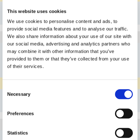
Details
This website uses cookies
書籤
We use cookies to personalise content and ads, to
provide social media features and to analyse our traffic.
We also share information about your use of our site with
3F333GG14PN
項目
our social media, advertising and analytics partners who
G1/4"
A端聯接規格
may combine it with other information that you’ve
provided to them or that they’ve collected from your use
G1/4"
B端聯接規格
of their services.
G1/4"
C端聯接規格
天然聚丙烯（PP）
本體
Consent
Necessary
Details
Selection
書籤
Preferences
3F333GG14PP
項目
Statistics
G1/4"
A端聯接規格