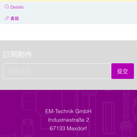
Details
書籤
訂閱郵件
提交
EM-Technik GmbH
Industriestraße 2
67133 Maxdorf