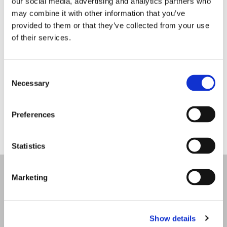
our social media, advertising and analytics partners who
may combine it with other information that you’ve
生產
provided to them or that they’ve collected from your use
通過我們積極的環境管理，我們控制生產所需的所有原材料
of their services.
的負責任使用。 通過使用基於蓖麻油的高科技聚酰胺，我們
首次成功地使用 100% 再生材料製造產品。 生物塑料的主要
Consent
特點是其技術特性，使其適用於許多工業應用。 與食品接觸
Necessary
Selection
的適用性已通過 FDA 確認。 多年來，我們的產品一直以二氧
化碳中和的方式製造。 憑藉組織良好的環境管理體系，我們
確保所有生產廢料盡可能無殘留地回收利用。
Preferences
Statistics
訂閱郵件
Marketing
提交
Show details