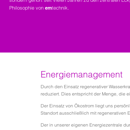
Philosophie von
technik.
em
Energiemanagement
Durch den Einsatz regenerativer Wasserkr
reduziert. Dies entspricht der Menge, die
Der Einsatz von Ökostrom liegt uns persönl
Standort ausschließlich mit regenerativen 
Der in unserer eigenen Energiezentrale dur