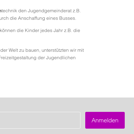
technik den Jugendgemeinderat z.B.
m
urch die Anschaffung eines Busses.
 können die Kinder jedes Jahr z.B. die
r Welt zu bauen, unterstützten wir mit
Freizeitgestaltung der Jugendlichen
Anmelden