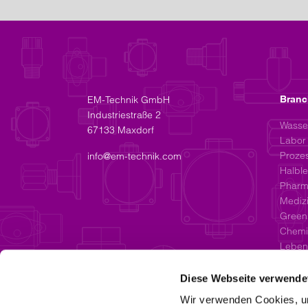
EM-Technik GmbH
Bran
Industriestraße 2
Wasse
67133 Maxdorf
Labor
Proze
info@em-technik.com
Halble
Pharm
Mediz
Green
Chemi
Lebens
Diese Webseite verwende
Wir verwenden Cookies, um