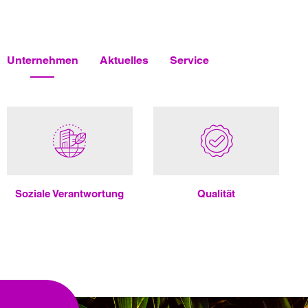
Unternehmen
Aktuelles
Service
So­zia­le Ver­ant­wor­tung
Qua­li­tät