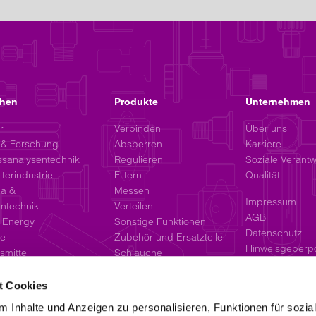
chen
Produkte
Unternehmen
r
Verbinden
Über uns
 & Forschung
Absperren
Karriere
ssanalysentechnik
Regulieren
Soziale Verant
iterindustrie
Filtern
Qualität
a &
Messen
Impressum
intechnik
Verteilen
AGB
 Energy
Sonstige Funktionen
Datenschutz
e
Zubehör und Ersatzteile
Hinweisgeberpo
mittel
Schläuche
t Cookies
 Inhalte und Anzeigen zu personalisieren, Funktionen für sozia