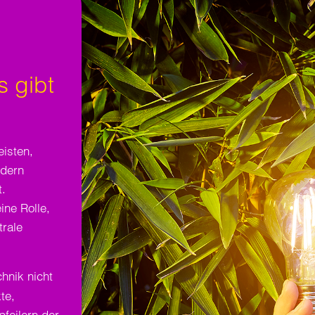
s gibt
eisten,
ndern
t.
ne Rolle,
rale
chnik nicht
te,
pfeilern der