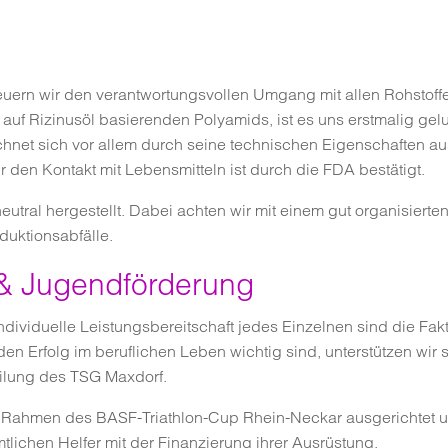
rn wir den verantwortungsvollen Umgang mit allen Rohstoffen
auf Rizinusöl basierenden Polyamids, ist es uns erstmalig g
ichnet sich vor allem durch seine technischen Eigenschaften aus,
 den Kontakt mit Lebensmitteln ist durch die FDA bestätigt.
utral hergestellt. Dabei achten wir mit einem gut organisier
duktionsabfälle.
& Jugendförderung
dividuelle Leistungsbereitschaft jedes Einzelnen sind die Fak
en Erfolg im beruflichen Leben wichtig sind, unterstützen wir 
ilung des TSG Maxdorf.
m Rahmen des BASF-Triathlon-Cup Rhein-Neckar ausgerichtet un
tlichen Helfer mit der Finanzierung ihrer Ausrüstung.